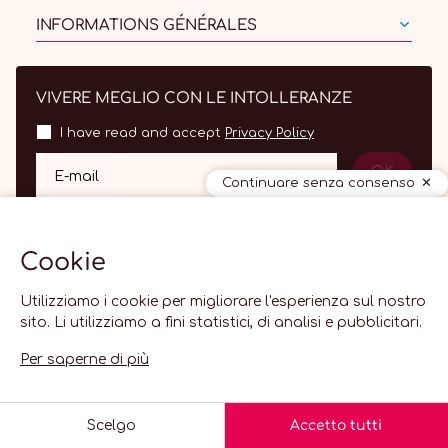
INFORMATIONS GÉNÉRALES
VIVERE MEGLIO CON LE INTOLLERANZE
I have read and accept
Privacy Policy
OK
E-mail
Continuare senza consenso
Cookie
Utilizziamo i cookie per migliorare l'esperienza sul nostro
sito. Li utilizziamo a fini statistici, di analisi e pubblicitari.
Per saperne di più
IT
© 2026 Lactolerance.fr -
Impostazioni dei cookie
-
Agenzia web
Scelgo
Accetto tutti
Creabilis