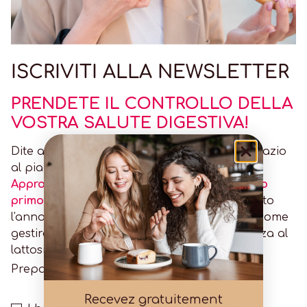
ISCRIVITI ALLA NEWSLETTER
PRENDETE IL CONTROLLO DELLA
VOSTRA SALUTE DIGESTIVA!
Dite addio a privazioni e disagi e lasciate spazio
al piacere!
Approfittate di uno sconto del 10% sul vostro
primo ordine
e di prezzi speciali durante tutto
l'anno, nonché di consigli personalizzati su come
gestire quotidianamente la vostra intolleranza al
lattosio.
😁
Preparatevi a cambiare la vostra vita!
Recevez gratuitement