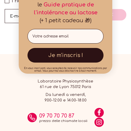
I have read and accept
Privacy Policy
le
Guide pratique de
l'intolérance au lactose
OK
E-mail
(+ 1 petit cadeau 🎁)
Email
Je m'inscris !
En vous inscrivant, vous acceptez de recevoir nos communications par
email. Vous pourrez vous désinscrire à tout moment.
Laboratoire Physiosynthèse
61 rue de Lyon 75012 Paris
Da lunedì a venerdì,
9.00-12.00 e 14.00-18.00
09 70 70 70 87
prezzo delle chiamate locali