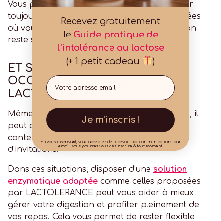
Vous pouvez aussi les
congeler
pour en avoir
toujours sous la main, parfait pour les journées
Recevez gratuitement
où vous manquez de temps. Leur préparation
le
Guide pratique de
reste simple, et le résultat toujours délicieux.
l'intolérance au lactose
(+ 1 petit cadeau
)
ET SI VOUS CONSOMMEZ
Email
OCCASIONNELLEMENT DU
LACTOSE ?
Même en cuisinant
sans lactose
à la maison, il
Je m'inscris !
peut arriver de consommer des produits
contenant du lactose lors de sorties ou
En vous inscrivant, vous acceptez de recevoir nos communications par
email. Vous pourrez vous désinscrire à tout moment.
d’invitations.
Dans ces situations, disposer d’une
solution
enzymatique adaptée
comme celles proposées
par LACTOLERANCE peut vous aider à mieux
gérer votre digestion et profiter pleinement de
vos repas. Cela vous permet de rester flexible