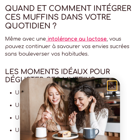
QUAND ET COMMENT INTÉGRER
CES MUFFINS DANS VOTRE
QUOTIDIEN ?
Même avec une
intolérance au lactose
, vous
pouvez continuer à savourer vos envies sucrées
sans bouleverser vos habitudes.
LES MOMENTS IDÉAUX POUR
DÉGUSTER CES MUFFINS
Un petit-déjeuner rapide
Un goûter maison
Un brunch entre amis
Une collation à emporter