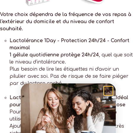
Votre choix dépendra de la fréquence de vos repas à
l'extérieur du domicile et du niveau de confort
souhaité.
Lactolérance 1Day - Protection 24h/24 - Confort
maximal
1 gélule quotidienne
protège 24h/24
, quel que soit
le niveau d'intolérance.
Plus besoin de lire les étiquettes ni d'avoir un
pilulier avec soi. Pas de risque de se faire piéger
par du lactose caché.
Lactolérance 9000
- Protection 45 min/1h - Idéal
pour une consommation ponctuelle de lactose
Pour intolérance sévère au lactose. Facile à
utiliser : en général 1 seule gélule suffit.
Ajouter une seconde gélule pour les repas très