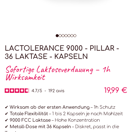
LACTOLERANCE 9000 - PILLAR -
36 LAKTASE - KAPSELN
Sofortige Laktoseverdauung – 1h
Wirksamkeit
19,99 €
4.7
/
5
-
192
avis
✔ Wirksam ab der ersten Anwendung
– 1h Schutz
✔ Totale Flexibilität
– 1 bis 2 Kapseln je nach Mahlzeit
✔ 9000 FCC Laktase
– Hohe Konzentration
✔ Metall-Dose mit 36 Kapseln
– Diskret, passt in die