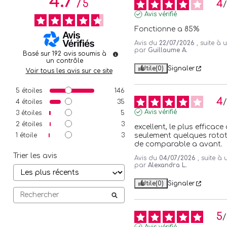
4.7
4
/
5
Avis vérifié
Fonctionne a 85%
Avis du
22/07/2026
, suite à
par
Guillaume A.
Basé sur
192
avis soumis à
un contrôle
Utile
(0)
Signaler
Voir tous les avis sur ce site
5
étoiles
146
4
4
étoiles
35
Avis vérifié
3
étoiles
5
2
étoiles
3
excellent, le plus efficace qu
1
étoile
3
seulement quelques rototo
de comparable a avant.
Trier les avis
Avis du
04/07/2026
, suite à
par
Alexandra L.
Utile
(0)
Signaler
5
/