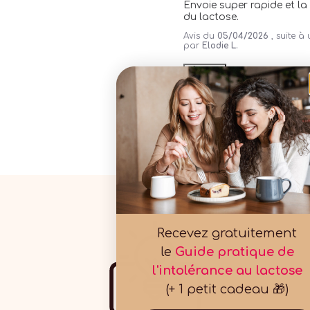
Envoie super rapide et la m
du lactose.
Avis du
05/04/2026
, suite 
par
Elodie L.
Utile
(1)
Signaler
1
2
3
Recevez gratuitement
le
Guide pratique de
l'intolérance au lactose
(+ 1 petit cadeau 🎁)