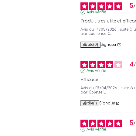
5
/
Avis vérifié
Produit très utile et effica
Avis du
14/05/2026
, suite à
par
Laurence C.
Utile
(0)
Signaler
4
Avis vérifié
Efficace
Avis du
07/04/2026
, suite à
par
Colette L.
Utile
(1)
Signaler
5
/
Avis vérifié