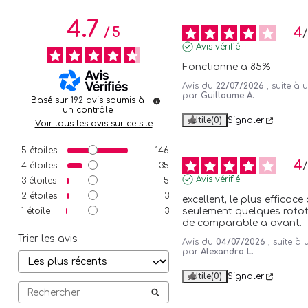
4.7
4
/
5
Avis vérifié
Fonctionne a 85%
Avis du
22/07/2026
, suite à
par
Guillaume A.
Basé sur
192
avis soumis à
un contrôle
Utile
(0)
Signaler
Voir tous les avis sur ce site
5
étoiles
146
4
4
étoiles
35
Avis vérifié
3
étoiles
5
2
étoiles
3
excellent, le plus efficace qu
1
étoile
3
seulement quelques rototo
de comparable a avant.
Trier les avis
Avis du
04/07/2026
, suite à
par
Alexandra L.
Utile
(0)
Signaler