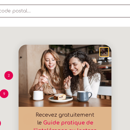
2
13
9
Recevez gratuitement
45
le
Guide pratique de