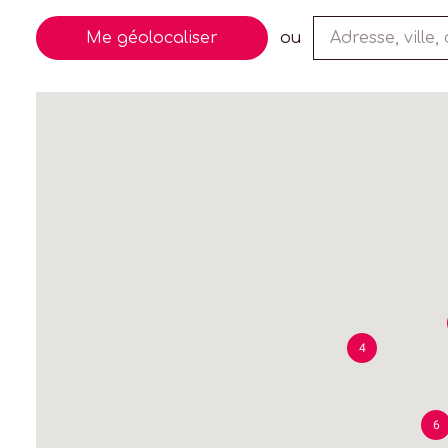
Me géolocaliser
ou
4
6