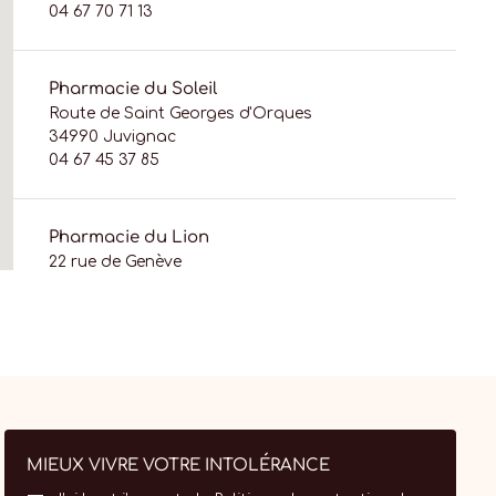
04 67 70 71 13
Pharmacie du Soleil
Route de Saint Georges d'Orques
34990 Juvignac
04 67 45 37 85
Pharmacie du Lion
22 rue de Genève
01630 Saint-Genis-Pouilly
04 50 42 11 49
Pharmacie Champ Fleuri
27 rue Paul Heroult
38130 Échirolles
04 76 09 08 14
MIEUX VIVRE VOTRE INTOLÉRANCE