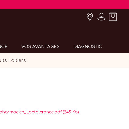
NCE
VOS AVANTAGES
DIAGNOSTIC
ts Laitiers
pharmacien_Lactolerance.pdf (245 Ko)