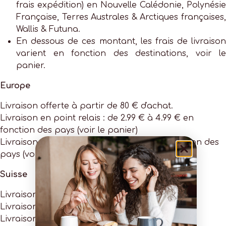
frais expédition) en Nouvelle Calédonie, Polynésie
Française, Terres Australes & Arctiques françaises,
Wallis & Futuna.
En dessous de ces montant, les frais de livraison
varient en fonction des destinations, voir le
panier.
Europe
Livraison offerte à partir de 80 € d'achat.
Livraison en point relais : de 2.99 € à 4.99 € en
fonction des pays (voir le panier)
Livraison à domicile : 7.99 € à 14.99 € en fonction des
pays (voir le panier)
Suisse
Livraison offerte à partir de 100 € d'achat.
Livraison en point relais : 9.99 €
Livraison à domicile : 14.99 €