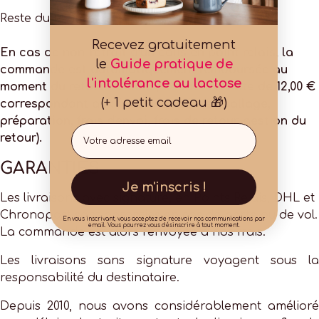
Reste du monde : voir le panier.
Recevez gratuitement
En cas de non-retrait d’un colis en point relais, la
le
Guide pratique de
commande est automatiquement remboursée au
l'intolérance au lactose
moment du retour du colis, déduction faite de 12,00 €
(+ 1 petit cadeau 🎁)
correspondant aux frais engagés (emballage,
préparation, frais d'envoi, frais de retour, gestion du
Email
retour).
GARANTIES
Je m'inscris !
Les livraisons avec signature, en Points Relais, DHL et
Chronopost sont garanties en cas de perte ou de vol.
En vous inscrivant, vous acceptez de recevoir nos communications par
email. Vous pourrez vous désinscrire à tout moment.
La commande est alors renvoyée à nos frais.
Les livraisons sans signature voyagent sous la
responsabilité du destinataire.
Depuis 2010, nous avons considérablement amélioré