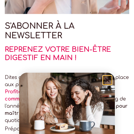
S'ABONNER À LA
NEWSLETTER
REPRENEZ VOTRE BIEN-ÊTRE
DIGESTIF EN MAIN !
Dites adieu aux privations et désagréments, place
aux plaisirs !!
Profitez de 10% de remise sur votre première
commande
, de tarifs avantageux tout au long de
l'année et surtout de
conseils personnalisés pour
maîtriser votre intolérance au lactose
au
quotidien.
😁
Préparez-vous à changer de vie !