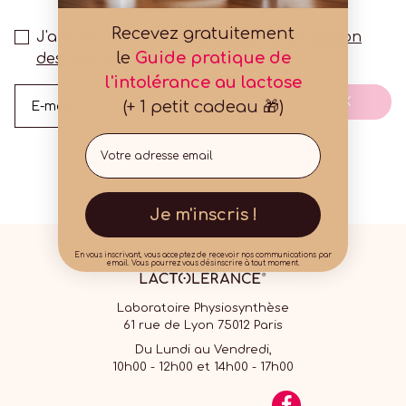
Recevez gratuitement
J'ai lu et j'accepte la
Politique de protection
le
Guide pratique de
des données personnelles
l'intolérance au lactose
OK
(+ 1 petit cadeau 🎁)
E-mail
Email
Je m'inscris !
En vous inscrivant, vous acceptez de recevoir nos communications par
email. Vous pourrez vous désinscrire à tout moment.
Laboratoire Physiosynthèse
61 rue de Lyon 75012 Paris
Du Lundi au Vendredi,
10h00 - 12h00 et 14h00 - 17h00