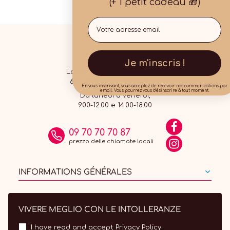
(+ 1 petit cadeau 🎁)
Email
Je m'inscris !
Laboratoire Physiosynthèse
61 rue de Lyon 75012 Paris
En vous inscrivant, vous acceptez de recevoir nos communications par
email. Vous pourrez vous désinscrire à tout moment.
Da lunedì a venerdì,
9.00-12.00 e 14.00-18.00
09 70 70 70 87
prezzo delle chiamate locali
INFORMATIONS GÉNÉRALES
VIVERE MEGLIO CON LE INTOLLERANZE
I have read and accept
Privacy Policy