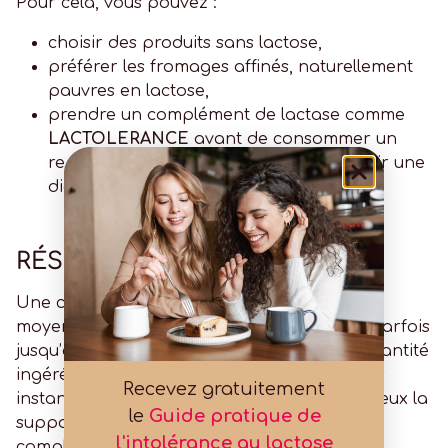
Pour cela, vous pouvez :
choisir des produits sans lactose,
préférer les fromages affinés, naturellement
pauvres en lactose,
prendre un complément de lactase comme
LACTOLERANCE
avant de consommer un
repas contenant du lactose et vous offrir une
digestion optimale.
RÉSUMÉ
Une crise d’intolérance au lactose dure en
moyenne de quelques heures à 24 heures, parfois
jusqu’à 48 heures selon la sensibilité et la quantité
ingérée. Bien que l’on ne puisse pas l’arrêter
Recevez gratuitement
instantanément, certains gestes aident à mieux la
le
Guide pratique de
supporter. Pour prévenir ces crises, les
l'intolérance au lactose
compléments
LACTOLERANCE
offrent une