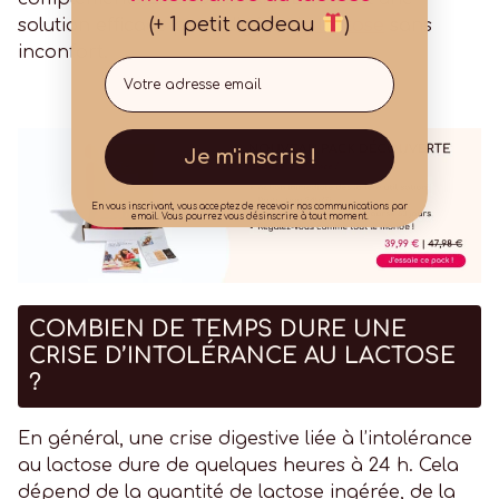
(+ 1 petit cadeau
)
solution efficace pour digérer
le lactose
sans
inconfort.
Email
Je m'inscris !
En vous inscrivant, vous acceptez de recevoir nos communications par
email. Vous pourrez vous désinscrire à tout moment.
COMBIEN DE TEMPS DURE UNE
CRISE D’INTOLÉRANCE AU LACTOSE
?
En général, une crise digestive liée à l’intolérance
au lactose dure de quelques heures à 24 h. Cela
dépend de la quantité de lactose ingérée, de la