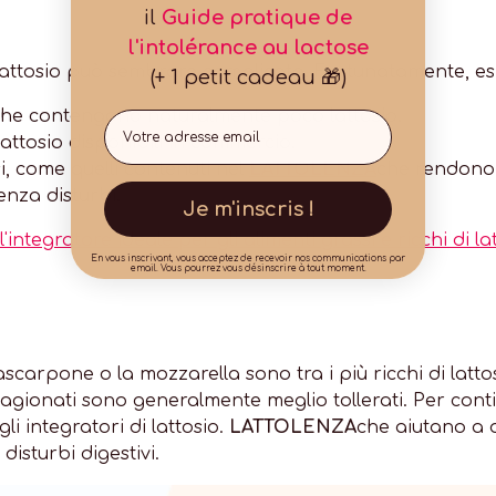
il
Guide pratique de
l'intolérance au lactose
i lattosio può sembrare complicato. Fortunatamente, esi
(+ 1 petit cadeau 🎁)
 che contengono naturalmente poco lattosio.
Email
attosio disponibili in commercio.
si, come quelli contenuti nel
LATTOLENZA
che rendono p
nza disturbi.
Je m'inscris !
egratore ideale per gli alimenti grassi e ricchi di la
En vous inscrivant, vous acceptez de recevoir nos communications par
email. Vous pourrez vous désinscrire à tout moment.
ascarpone o la mozzarella sono tra i più ricchi di lat
stagionati sono generalmente meglio tollerati. Per cont
gli integratori di lattosio.
LATTOLENZA
che aiutano a di
isturbi digestivi.