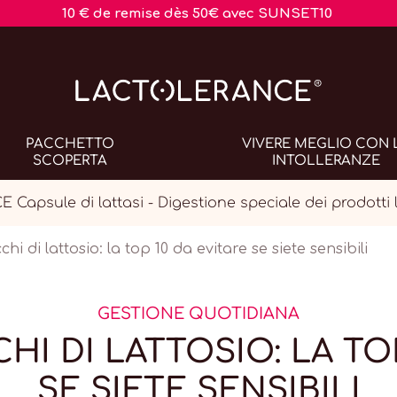
10 € de remise dès 50€ avec SUNSET10
PACCHETTO
VIVERE MEGLIO CON 
SCOPERTA
INTOLLERANZE
apsule di lattasi - Digestione speciale dei prodotti l
hi di lattosio: la top 10 da evitare se siete sensibili
GESTIONE QUOTIDIANA
HI DI LATTOSIO: LA TOP
SE SIETE SENSIBILI