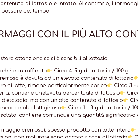
contenuto di lattosio è intatto.
Al contrario, i formag
l passare del tempo.
ORMAGGI CON IL PIÙ ALTO CO
are attenzione se si è sensibili al lattosio:
erché non raffinato
Circa 4-5 g di lattosio / 100 g
remosa è dovuta ad un elevato contenuto di lattosio
ero di latte, rimane particolarmente carico
Circa 3 - 
ceria, contiene un'elevata percentuale di lattosio
Circ
 dietologia, ma con un alto contenuto di lattosio
Cir
ncora molto lattiginoso
Circa 1 - 3 g di lattosio / 10
salato, contiene comunque una quantità significativa d
ormaggio cremoso): spesso prodotto con latte intero
rsioni non maturate sono ancora ricche di lattosio
C