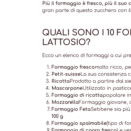
Più il formaggio è fresco, più il suo 
gran parte di questo zucchero con i
QUALI SONO I 10 F
LATTOSIO?
Ecco un elenco di formaggi a cui prest
Formaggio fresco
molto ricco, p
Petit-suisse
La sua consistenza c
Ricotta
Prodotto a partire dal si
Mascarpone
Utilizzato in pastic
Formaggio di ricotta
popolare in
Mozzarella
Formaggio giovane, a
Formaggio Feta
Sebbene sia più 
100 g
Formaggio spalmabile
(tipo di f
Formaggio di capra fresco
Le ve