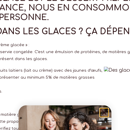
 FRANCE, NOUS EN CONSOMM
R PERSONNE.
 DANS LES GLACES ? ÇA DÉPE
crème glacée » :
ervie congelée. C’est une émulsion de protéines, de matières g
résent dans les glaces.
its laitiers (lait ou crème) avec des jaunes d’œufs,
 présenter au minimum 5% de matières grasses
s
.
atière grasse (pas de crème ajoutée). Il contient
te proportion étant soumise à un contrôle et à
rifiez toujours la composition), il n’y a donc pas de