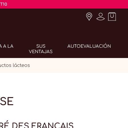
T10
A A LA
SUS
AUTOEVALUACIÓN
VENTAJAS
ctos lácteos
OSE
ÉRÉ DES FRANÇAIS