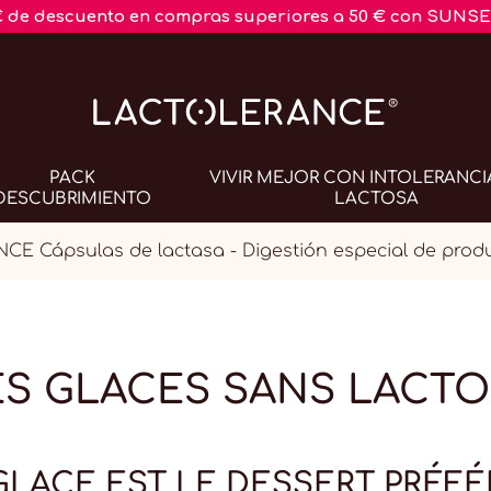
€ de descuento en compras superiores a 50 € con SUNSE
PACK
VIVIR MEJOR CON INTOLERANCI
DESCUBRIMIENTO
LACTOSA
E Cápsulas de lactasa - Digestión especial de produ
S GLACES SANS LACT
 GLACE EST LE DESSERT PRÉF