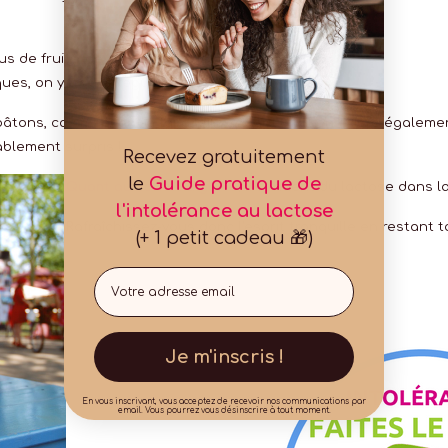
s de fruits, de sucres et de colorants. Or la
ques, on y trouve régulièrement du lactose.
bâtons, commencent à faire leur apparition. Il en existe égale
ablement surpris !
Recevez gratuitement
le
Guide pratique de
Quant au cornet à glace
, il contient du lactose dans 
l'intolérance au lactose
Rafraîchissez-vous donc l’esprit tranquille en restant t
(+ 1 petit cadeau 🎁)
Email
Je m'inscris !
En vous inscrivant, vous acceptez de recevoir nos communications par
email. Vous pourrez vous désinscrire à tout moment.