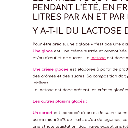
PENDANT L’ÉTÉ. EN
LITRES PAR AN ET PA
Y A-T-IL DU LACTOSE
Pour être précis
, une « glace » n’est pas une « 
Une glace
est une crème sucrée et aromatisée s
et/ou d’œuf et de sucres. Le
lactose
est donc p
Une crème glacée
est élaborée à partir de produ
des arômes et des sucres. Sa composition doit
laitières.
Le lactose est donc présent les crèmes glacée
Les autres plaisirs glacés :
Un sorbet
est composé d’eau et de sucre, sans m
au minimum 25% de fruits et/ou de légumes, cet
une stricte législation. Sauf rares exceptions (vé