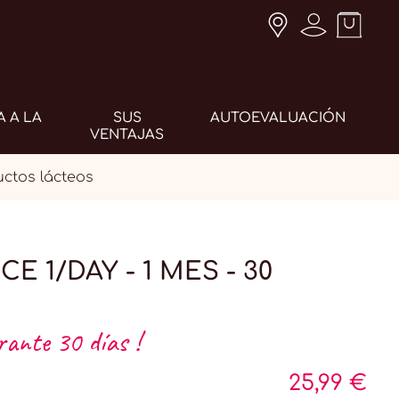
A A LA
SUS
AUTOEVALUACIÓN
VENTAJAS
ctos lácteos
 1/DAY - 1 MES - 30
rante 30 días !
25,99 €