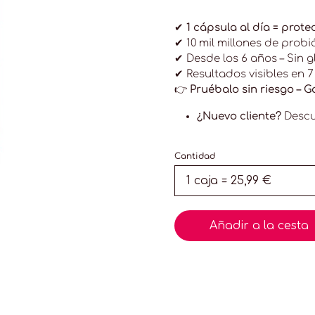
✔ 1 cápsula al día = prot
✔
10 mil millones de probi
✔
Desde los 6 años – Sin gl
✔
Resultados visibles en 7
👉 Pruébalo sin riesgo –
G
¿Nuevo cliente?
Descu
Cantidad
Añadir a la cesta