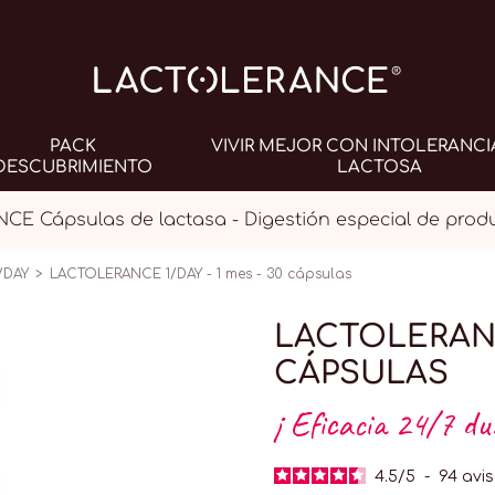
PACK
VIVIR MEJOR CON INTOLERANCI
DESCUBRIMIENTO
LACTOSA
E Cápsulas de lactasa - Digestión especial de produ
/DAY
LACTOLERANCE 1/DAY - 1 mes - 30 cápsulas
LACTOLERANCE
CÁPSULAS
¡ Eficacia 24/7 du
4.5
/
5
-
94
avis