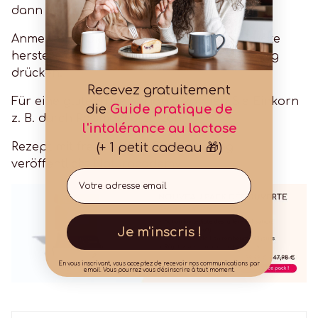
dann 20 Minuten bei 190 °C.
Anmerkung: Sie können auch einzelne Stücke
herstellen, indem Sie kleine Kreise in den Teig
drücken.
Recevez gratuitement
Für eine glutenfreie Variante können Sie Einkorn
die
Guide pratique de
z. B. durch Reismehl ersetzen.
l'intolérance au lactose
(+ 1 petit cadeau 🎁)
Rezept mit freundlicher Genehmigung
veröffentlicht
Naturacademy
Email
Je m'inscris !
En vous inscrivant, vous acceptez de recevoir nos communications par
email. Vous pourrez vous désinscrire à tout moment.