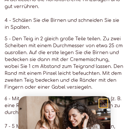
gut verrühren.
4 - Schälen Sie die Birnen und schneiden Sie sie
in Spalten.
5 - Den Teig in 2 gleich große Teile teilen. Zu zwei
Scheiben mit einem Durchmesser von etwa 25 cm
ausrollen. Auf die erste legen Sie die Birnen und
bedecken sie dann mit der Crememischung,
wobei Sie 1 cm Abstand zum Teigrand lassen. Den
Rand mit einem Pinsel leicht befeuchten. Mit dem
zweiten Teig bedecken und die Ränder mit den
Fingern oder einer Gabel versiegeln.
6 - Mit einem spitzen Messer leichte Skizzen (z. B.
eine Rosette) auf den Teig zeichnen, ohne ihn zu
durchstechen. Mit einem Eigelb bepinseln.
7 - 5 Minuten bei 220 °C in den Ofen schieben,