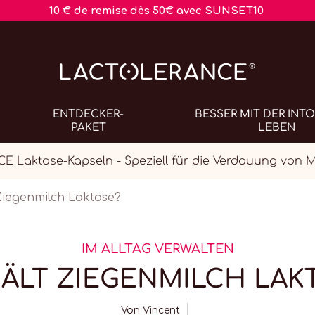
10 € de remise dès 50€ avec SUNSET10
ENTDECKER-
BESSER MIT DER INT
PAKET
LEBEN
Laktase-Kapseln - Speziell für die Verdauung von 
Ziegenmilch Laktose?
IM ALLTAG VERWALTEN
ÄLT ZIEGENMILCH LAK
Von
Vincent