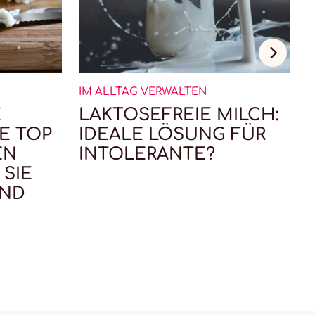
IM ALLTAG VERWALTEN
I
E
LAKTOSEFREIE MILCH:
E TOP
IDEALE LÖSUNG FÜR
EN
INTOLERANTE?
 SIE
IND