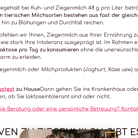
egehalt bei Kuh- und Ziegenmilch 48 g pro Liter beträ
n tierischen Milchsorten bestehen aus fast der glei
in zu Blähungen und Durchfall reichen.
pfehlen wir Ihnen, Ziegenmilch aus Ihrer Ernährung zu
ie stark Ihre Intoleranz ausgeprägt ist. Im Rahmen ei
 Laktose pro Tag zu konsumieren
ohne die unerwünscht
arm zu erleiden.
egenmilch oder Milchprodukten (Joghurt, Käse usw.)
gstest
zu Hause
Dann gehen Sie ins Krankenhaus oder 
, ob Sie laktoseintolerant sind oder nicht.
ie Beratung oder eine persönliche Betreuung? Kontakt
VEN ZU ZIEGENMILCH GIBT 