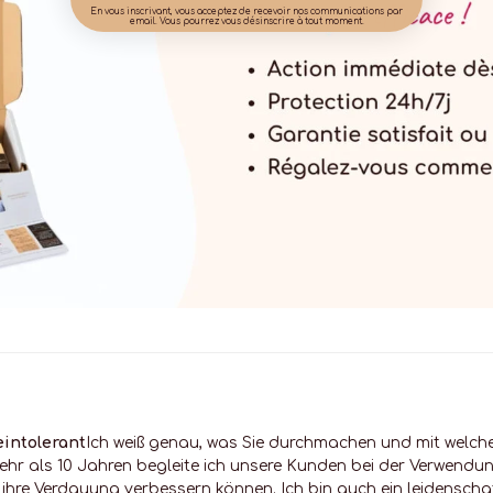
En vous inscrivant, vous acceptez de recevoir nos communications par
email. Vous pourrez vous désinscrire à tout moment.
eintolerant
Ich weiß genau, was Sie durchmachen und mit welchen
ehr als 10 Jahren begleite ich unsere Kunden bei der Verwend
e ihre Verdauung verbessern können. Ich bin auch ein leidenscha