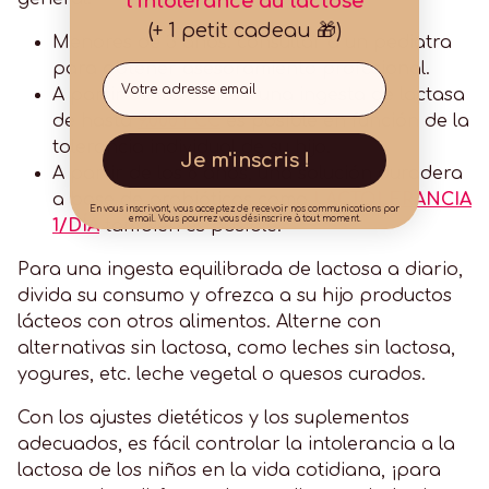
l'intolérance au lactose
(+ 1 petit cadeau 🎁)
Menores de 3 años: consultar a un pediatra
para obtener asesoramiento profesional.
Email
A partir de los 3 años: una ingesta de lactasa
de hasta
9.000 FCC
es posible en función de la
tolerancia individual de su hijo.
Je m'inscris !
A partir de los 6 años, una solución duradera
a base de probióticos como
LACTOLERANCIA
En vous inscrivant, vous acceptez de recevoir nos communications par
email. Vous pourrez vous désinscrire à tout moment.
1/DÍA
también es posible.
Para una ingesta equilibrada de lactosa a diario,
divida su consumo y ofrezca a su hijo productos
lácteos con otros alimentos. Alterne con
alternativas sin lactosa, como leches sin lactosa,
yogures, etc.
leche vegetal o
quesos curados.
Con los ajustes dietéticos y los suplementos
adecuados, es fácil controlar la intolerancia a la
lactosa de los niños en la vida cotidiana, ¡para