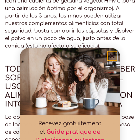
(con una cubierta de gelatina vegetal HPMC para
una asimilación óptima por el organismo). A
partir de los 3 años, los niños pueden utilizar
nuestros complementos alimenticios con total
seguridad: basta con abrir las cápsulas y disolver
el polvo en un poco de agua, justo antes de la
comida (esto no afecta a su eficacia).
TODO LO QUE NECESITAS SABER
SOBRE LA DOSIFICACIÓN Y EL
USO DE COMPLEMENTOS
ALIMENTICIOS PARA NIÑOS CON
INTOLERANCIA A LA LACTOSA
La dosis de los complementos alimenticios a base
Recevez gratuitement
de lactasa varía en función de la edad y el peso
el
Guide pratique de
de cada niño. He aquí una recomendación
general: