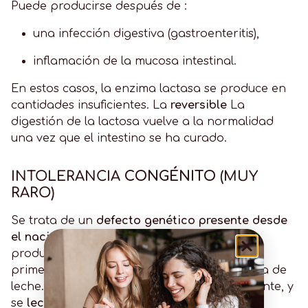
Puede producirse después de :
una infección digestiva (gastroenteritis),
inflamación de la mucosa intestinal.
En estos casos, la enzima lactasa se produce en
cantidades insuficientes. La
reversible
La
digestión de la lactosa vuelve a la normalidad
una vez que el intestino se ha curado.
INTOLERANCIA
CONGÉNITO
(MUY
RARO)
Se trata de un
defecto genético presente desde
el nacimiento
que impide completamente la
producción de lactasa. Se manifiesta en las
primeras horas de vida, tras la primera toma de
leche. El diagnóstico se hace muy precozmente, y
se
leche sin lactosa
de forma permanente.