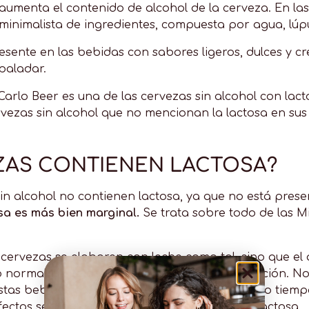
 aumenta el contenido de alcohol de la cerveza. En las 
minimalista de ingredientes, compuesta por agua, lúpu
resente en las bebidas con sabores ligeros, dulces y 
paladar.
arlo Beer es una de las cervezas sin alcohol con lact
vezas sin alcohol que no mencionan la lactosa en sus 
ZAS CONTIENEN LACTOSA?
sin alcohol no contienen lactosa, ya que no está prese
osa es más bien marginal.
Se trata sobre todo de las Mi
s cervezas se elaboren con leche como tal, sino que el
do normalmente durante el proceso de elaboración. No 
 estas bebidas con moderación o tomar al mismo tiemp
efectos secundarios asociados al consumo de lactosa.