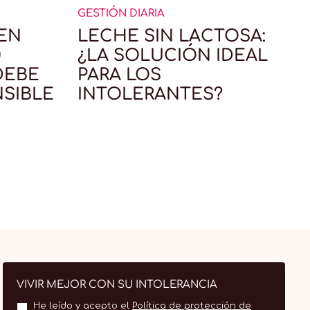
GESTIÓN DIARIA
G
EN
LECHE SIN LACTOSA:
0
¿LA SOLUCIÓN IDEAL
DEBE
PARA LOS
NSIBLE
INTOLERANTES?
VIVIR MEJOR CON SU INTOLERANCIA
He leído y acepto el
Política de protección de