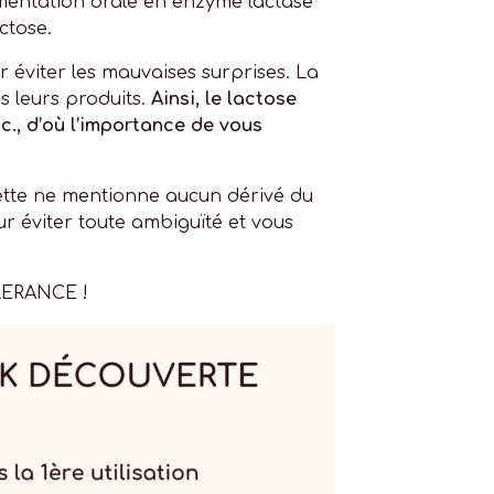
mentation orale en enzyme lactase
ctose.
 éviter les mauvaises surprises. La
ns leurs produits.
Ainsi, le lactose
tc., d’où l’importance de vous
iquette ne mentionne aucun dérivé du
ur éviter toute ambiguïté et vous
OLERANCE !