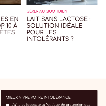
GÉRER AU QUOTIDIEN
G
ES EN
LAIT SANS LACTOSE :
P 10 À
SOLUTION IDÉALE
 ÊTES
POUR LES
INTOLÉRANTS ?
MIEUX VIVRE VOTRE INTOLÉRANCE
J'ai lu et j'accepte la
Politique de protection des