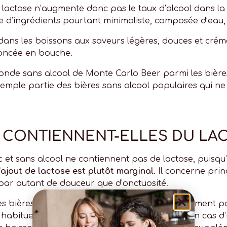
e lactose n’augmente donc pas le taux d’alcool dans la 
te d’ingrédients pourtant minimaliste, composée d’eau,
 dans les boissons aux saveurs légères, douces et crém
oncée en bouche.
onde sans alcool de Monte Carlo Beer parmi les bières
xemple partie des bières sans alcool populaires qui n
S CONTIENNENT-ELLES DU LA
c et sans alcool ne contiennent pas de lactose, puisqu’
l’ajout de lactose est plutôt marginal.
Il concerne princ
 par autant de douceur que d’onctuosité.
ces bières sont fabriquées avec du lait à proprement pa
habituellement utilisé au cours du brassage. En cas d’i