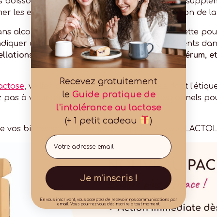
es boissons avec modération ou d’adopter une supplé
er les effets secondaires liés à la consommation de la
ans alcool, pensez aussi à décrypter son étiquette pour
à indiquer clairement en gras les allergènes présents da
ations : lait, petit lait, poudre de lait, lactosérum, e
Recevez gratuitement
lactose
, veillez donc à privilégier les bières dont l’ét
le
Guide pratique de
tez pas à vous renseigner auprès des professionnels po
l'intolérance au lactose
(+ 1 petit cadeau
)
de vos bières sans alcool sans inquiétude avec LACT
Email
Je m'inscris !
En vous inscrivant, vous acceptez de recevoir nos communications par
email. Vous pourrez vous désinscrire à tout moment.