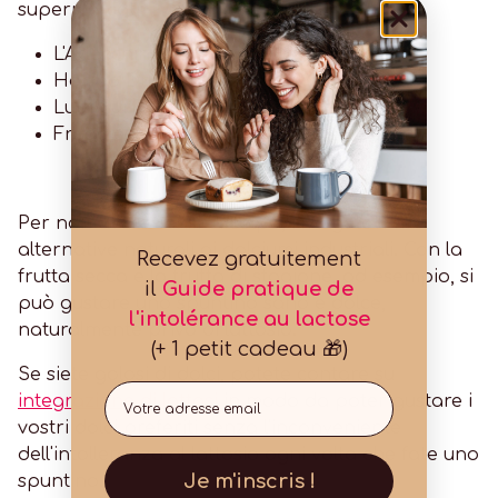
supermercati:
L'Arlecchino Lutti
Haribo Dragibus
Lutti Surfizz
Fragole Haribo Tagada
Per non avere sensi di colpa, rivolgetevi alle
alternative naturali ai dolciumi industriali. Con la
Recevez gratuitement
frutta secca e la frutta di stagione, ad esempio, si
il
Guide pratique de
può gustare uno spuntino sano e dolce,
l'intolérance au lactose
naturalmente privo di lattosio.
(+ 1 petit cadeau 🎁)
Se siete golosi di dolci, potete contare su
Email
integrazione di lattasi
in modo da poter gustare i
vostri dolci preferiti senza l'inconveniente
dell'intolleranza al lattosio ogni volta che fate uno
Je m'inscris !
spuntino.