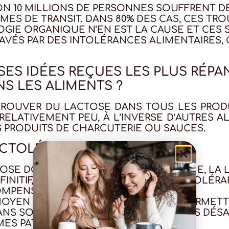
RON 10 MILLIONS DE PERSONNES SOUFFRENT D
ES DE TRANSIT. DANS 80% DES CAS, CES TR
OGIE ORGANIQUE N’EN EST LA CAUSE ET CES
ÉS PAR DES INTOLÉRANCES ALIMENTAIRES, 
SES IDÉES REÇUES LES PLUS RÉPA
S LES ALIMENTS ?
ROUVER DU LACTOSE DANS TOUS LES PRODUI
RELATIVEMENT PEU, À L’INVERSE D’AUTRES 
 PRODUITS DE CHARCUTERIE OU SAUCES.
ACTOLÉRANCE® ?
TOSE DOIT ÊTRE DIGÉRÉ PAR UNE ENZYME, LA 
FINITIF, QUI EST RESPONSABLE DE L’INTOLÉ
MPENSE CE DÉFICIT.
YEN SIMPLE ET EFFICACE POUR SE PERMETT
NS SOUFFRIR DE SYMPTÔMES DIGESTIFS DÉSAG
ES PATIENTS.