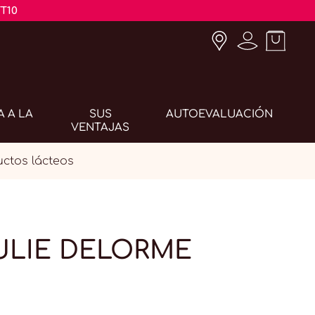
T10
A A LA
SUS
AUTOEVALUACIÓN
VENTAJAS
ctos lácteos
JULIE DELORME