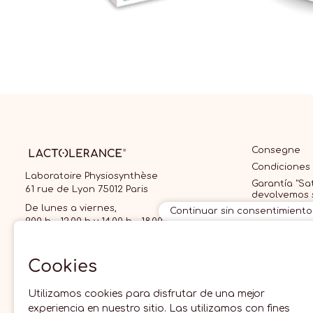
Consegne
Condiciones
Laboratoire Physiosynthèse
Garantía "Sat
61 rue de Lyon 75012 Paris
devolvemos 
De lunes a viernes,
Continuar sin consentimiento
Condiciones
9.00 h - 12.00 h y 14.00 h - 18.00 h
¿Quiénes so
09 70 70 70 87
precio de las llamadas locales
Cookies
Utilizamos cookies para disfrutar de una mejor
experiencia en nuestro sitio. Las utilizamos con fines