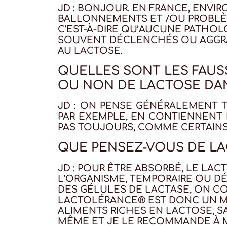
JD : BONJOUR. EN FRANCE, ENVI
BALLONNEMENTS ET /OU PROBLÈM
C’EST-À-DIRE QU’AUCUNE PATHOL
SOUVENT DÉCLENCHÉS OU AGGRAV
AU LACTOSE.
QUELLES SONT LES FAUS
OU NON DE LACTOSE DAN
JD : ON PENSE GÉNÉRALEMENT T
PAR EXEMPLE, EN CONTIENNENT 
PAS TOUJOURS, COMME CERTAINS
QUE PENSEZ-VOUS DE L
JD : POUR ÊTRE ABSORBÉ, LE LAC
L’ORGANISME, TEMPORAIRE OU DÉ
DES GÉLULES DE LACTASE, ON CO
LACTOLÉRANCE® EST DONC UN MO
ALIMENTS RICHES EN LACTOSE, SA
MÊME ET JE LE RECOMMANDE À M