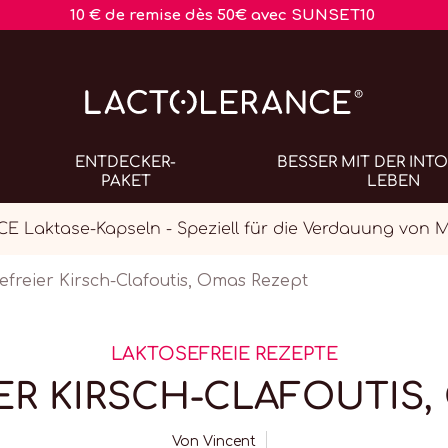
10 € de remise dès 50€ avec SUNSET10
ENTDECKER-
BESSER MIT DER INT
PAKET
LEBEN
Laktase-Kapseln - Speziell für die Verdauung von 
efreier Kirsch-Clafoutis, Omas Rezept
LAKTOSEFREIE REZEPTE
ER KIRSCH-CLAFOUTIS,
Von
Vincent