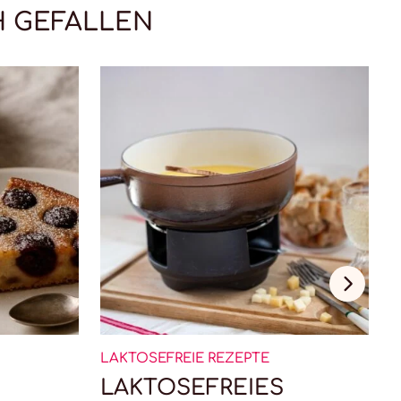
H GEFALLEN
LAKTOSEFREIE REZEPTE
L
LAKTOSEFREIES