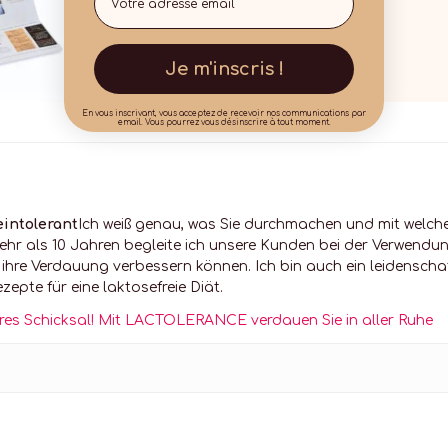
Je m'inscris !
En vous inscrivant, vous acceptez de recevoir nos communications par
email. Vous pourrez vous désinscrire à tout moment.
eintolerant
Ich weiß genau, was Sie durchmachen und mit welchen
ehr als 10 Jahren begleite ich unsere Kunden bei der Verwend
e ihre Verdauung verbessern können. Ich bin auch ein leidenscha
zepte für eine laktosefreie Diät.
res Schicksal! Mit LACTOLERANCE verdauen Sie in aller Ruhe