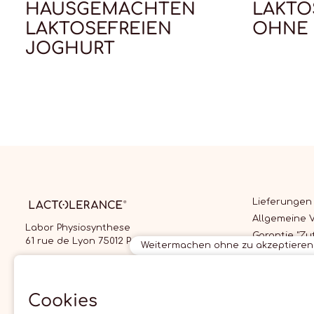
HAUSGEMACHTEN
LAKTO
LAKTOSEFREIEN
OHNE 
JOGHURT
Lieferungen
Allgemeine 
Labor Physiosynthese
Garantie "Zu
61 rue de Lyon 75012 Paris
Weitermachen ohne zu akzeptieren
zurück"
Von Montag bis Freitag,
Allgemeine 
10.00 - 12.00 Uhr und 14.00 - 17.00 Uhr
für die Nutz
Cookies
09 70 70 70 87
Preis eines lokalen Anrufs