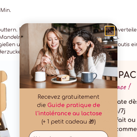
 Min.
.
sbuttern. Die Kirschen auf dem Boden der Form verteil
 Mandelmilch hinzufügen und erneut verrühren.
gießen und ca. 30 Minuten backen, bis der Clafoutis 
derzucker bestäuben.
Recevez gratuitement
die
Guide pratique de
l'intolérance au lactose
(+ 1 petit cadeau 🎁)
Email