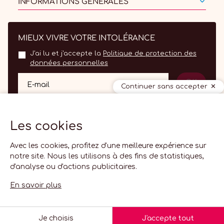
INFORMATIONS GÉNÉRALES
MIEUX VIVRE VOTRE INTOLÉRANCE
J'ai lu et j'accepte la
Politique de protection des
données personnelles
OK
E-mail
Continuer sans accepter
Les cookies
Avec les cookies, profitez d'une meilleure expérience sur
notre site. Nous les utilisons à des fins de statistiques,
d'analyse ou d'actions publicitaires.
FR
En savoir plus
© 2026 Lactolerance.fr -
Paramètres des cookies
-
Agence web
French
Creabilis
Je choisis
J'accepte tout