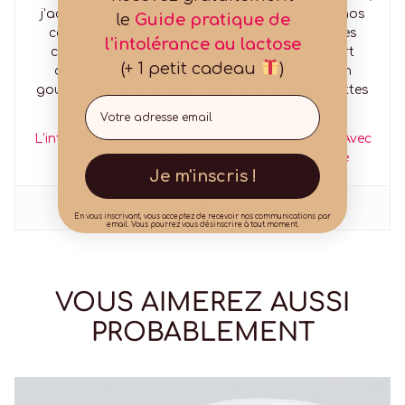
j’accompagne nos clients dans l’utilisation de nos
le
Guide pratique de
compléments alimentaires tout en donnant des
l'intolérance au lactose
conseils et astuces pour améliorer leur confort
(+ 1 petit cadeau
)
digestif. Egalement passionné de cuisine et fin
gourmet, vous trouverez dans ce blog mes recettes
Email
préférées pour un régime sans lactose.
L’intolérance au lactose n’est pas une fatalité ! Avec
LACTOLERANCE digérez en toute tranquillité
Je m'inscris !
En vous inscrivant, vous acceptez de recevoir nos communications par
email. Vous pourrez vous désinscrire à tout moment.
VOUS AIMEREZ AUSSI
PROBABLEMENT