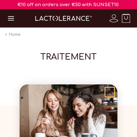
€10 off on orders over €50 with SUNSET10
Home
TRAITEMENT
Laboratoire Physiosynthèse