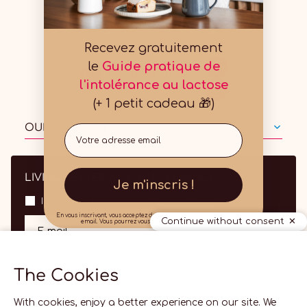
61 rue de Lyon 75012 Paris
From Monday to Friday,
9am - 12am and 2pm - 6pm
Recevez gratuitement
le
Guide pratique de
09 70 70 70 87
l'intolérance au lactose
local call price
(+ 1 petit cadeau 🎁)
OUR COMPANY
Email
LIVING BETTER WITH INTOLERANCE
Je m'inscris !
I have read and accept
Privacy Policy
En vous inscrivant, vous acceptez de recevoir nos communications par
Continue without consent
email. Vous pourrez vous désinscrire à tout moment.
OK
E-mail
The Cookies
With cookies, enjoy a better experience on our site. We