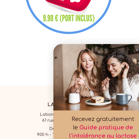
Laboratoire Physiosynthèse
Recevez gratuitement
61 rue de Lyon 75012 Paris
le
Guide pratique de
De lunes a viernes,
9.00 h - 12.00 h y 14.00 h - 18.00 h
l'intolérance au lactose