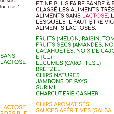
ET NE PLUS FAIRE BANDE À
CLASSÉ LES ALIMENTS TRÈS
ALIMENTS SANS
LACTOSE
,
LESQUELS IL FAUT ÊTRE VIG
ALIMENTS LACTOSÉS.
FRUITS (MELON, RAISIN, TOMA
FRUITS SECS
(AMANDES, NO
CACAHUÈTES, NOIX DE CAJ
SANS
ETC
...)
LACTOSE
LÉGUMES (CAROTTES...)
BRETZEL
CHIPS NATURES
JAMBONS DE PAYS
SURIMI
CHARCUTERIE CASHER
CHIPS AROMATISÉS
LACTOSE
SAUCES APÉRITIVES (SALSA
POSSIBLE