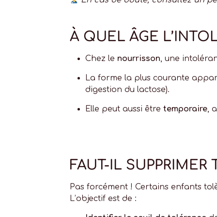
En cas de doute, consultez un pé
À QUEL ÂGE L’INTO
Chez le
nourrisson
, une intoléra
La forme la plus courante appa
digestion du lactose).
Elle peut aussi être
temporaire
, 
FAUT-IL SUPPRIMER 
Pas forcément ! Certains enfants tolè
L’objectif est de :