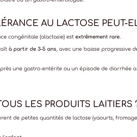
diatre ou un gastro-entérologue.
LÉRANCE AU LACTOSE PEUT-EL
nce congénitale (alactasie) est
extrêmement rare
.
raît
à partir de 3–5 ans
, avec une baisse progressive d
après une gastro-entérite ou un épisode de diarrhée a
TOUS LES PRODUITS LAITIERS 
rent de petites quantités de lactose (yaourts, fromages