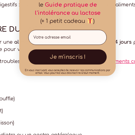
le
Guide pratique de
gestifs : quand apparaissent-ils ? Après quels alimen
l'intolérance au lactose
(+ 1 petit cadeau
)
RE DU LACTOSE
Email
er une
alimentation sans lactose pendant 7 à 14 jours
p
 pour vérifier la réaction.
Je m'inscris !
troubles digestifs après avoir réintégré des
aliments c
En vous inscrivant, vous acceptez de recevoir nos communications par
email. Vous pourrez vous désinscrire à tout moment.
ouffle)
t)
isson)