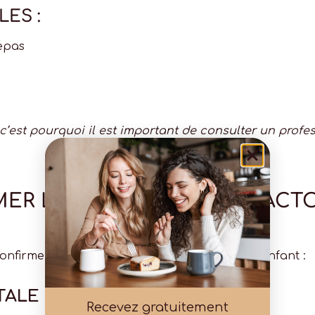
LES :
repas
 c’est pourquoi il est important de consulter un prof
R L’INTOLÉRANCE AU LACT
confirmer une
intolérance au lactose
chez un enfant :
TALE
Recevez gratuitement