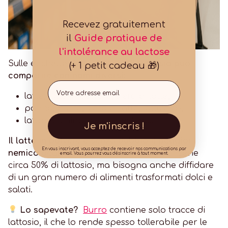
Recevez gratuitement
il
Guide pratique de
l'intolérance au lactose
Sulle etichette degli alimenti,
Il lattosio può
(+ 1 petit cadeau 🎁)
comparire con nomi diversi:
Email
latte, latte in polvere, siero di latte,
panna, burro, siero di latte, lattulosio,
lattoalbumina, lattoglobulina...
Je m'inscris !
Il latte in polvere è senza dubbio il peggior
En vous inscrivant, vous acceptez de recevoir nos communications par
nemico degli intolleranti al lattosio.
Contiene
email. Vous pourrez vous désinscrire à tout moment.
circa 50% di lattosio, ma bisogna anche diffidare
di un gran numero di alimenti trasformati dolci e
salati.
Lo sapevate?
Burro
contiene solo tracce di
lattosio, il che lo rende spesso tollerabile per le