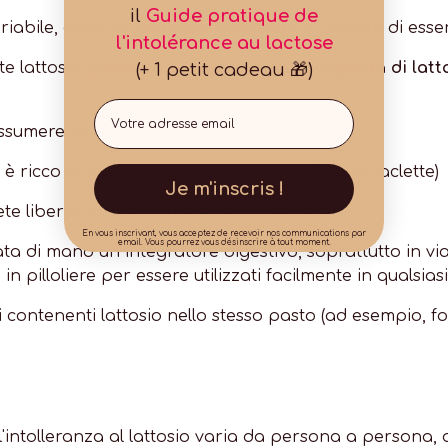
il
Guide pratique de
riabile, esistono
soluzioni semplici
per evitare di esser
l'intolérance au lactose
e lattosio,
pianificare un'assunzione adeguata di latt
(+ 1 petit cadeau 🎁)
Email
mere all'inizio del pasto.
o è ricco di lattosio e grassi (come una buona raclette)
Je m'inscris !
ete libertà totale e protezione permanente
En vous inscrivant, vous acceptez de recevoir nos communications par
email. Vous pourrez vous désinscrire à tout moment.
ta di mano un integratore digestivo, soprattutto in viag
pilloliere per essere utilizzati facilmente in qualsiasi
 contenenti lattosio nello stesso pasto (ad esempio, f
l'intolleranza al lattosio varia da persona a persona,