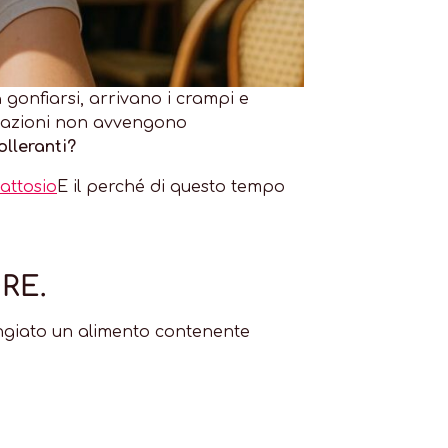
 gonfiarsi, arrivano i crampi e
reazioni non avvengono
olleranti?
lattosio
E il perché di questo tempo
RE.
iato un alimento contenente