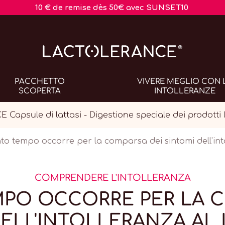
10 € de remise dès 50€ avec SUNSET10
PACCHETTO
VIVERE MEGLIO CON 
SCOPERTA
INTOLLERANZE
apsule di lattasi - Digestione speciale dei prodotti l
o tempo occorre per la comparsa dei sintomi dell'into
COMPRENDERE L'INTOLLERANZA
PO OCCORRE PER LA C
ELL'INTOLLERANZA AL