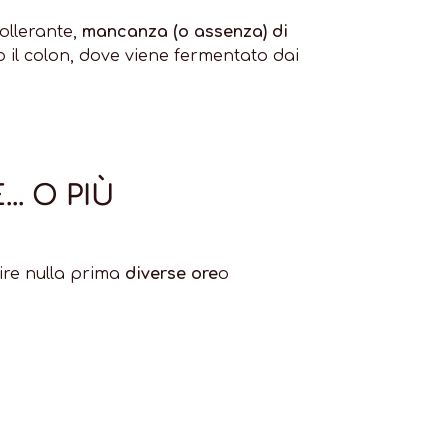
ollerante,
mancanza (o assenza) di
so il colon, dove viene fermentato dai
. O PIÙ
ire nulla prima
diverse ore
o