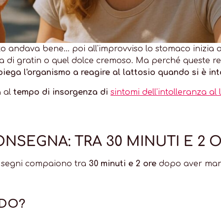
o andava bene... poi all'improvviso lo stomaco inizia a
ta di gratin o quel dolce cremoso. Ma perché queste 
ega l'organismo a reagire al lattosio quando si è int
a al
tempo di insorgenza di
sintomi dell'intolleranza al 
NSEGNA: TRA 30 MINUTI E 2 O
mi segni compaiono tra
30 minuti e 2 ore
dopo aver mang
RDO?