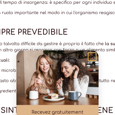
Il tempo di insorgenza: è specifico per ogni individuo 
 ruolo importante nel modo in cui l'organismo reagisc
PRE PREVEDIBILE
o talvolta difficile da gestire è proprio il fatto che
la s
un altro giorno si reagisca con forza a un alimento simil
uali:
il microbiota e alterano la digestione)
to abbondante (ci siamo passati tutti, soprattutto nel
edienti (alcol, fibre, zuccheri rapidi, ecc.).
 SINTOMI SENZA PRIVARSENE
Recevez gratuitement