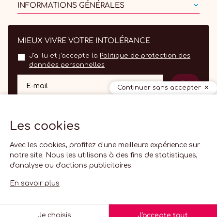
INFORMATIONS GÉNÉRALES
MIEUX VIVRE VOTRE INTOLÉRANCE
J'ai lu et j'accepte la
Politique de protection des
données personnelles
OK
E-mail
Continuer sans accepter
Les cookies
Avec les cookies, profitez d'une meilleure expérience sur
notre site. Nous les utilisons à des fins de statistiques,
d'analyse ou d'actions publicitaires.
FR
En savoir plus
© 2026 Lactolerance.fr -
Paramètres des cookies
-
Agence web
Creabilis
French
Je choisis
J'accepte tout