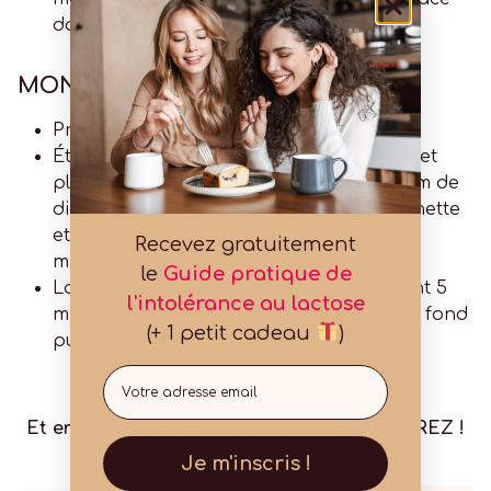
dans un bol.
MONTAGE DE LA TARTE:
Préchauffez le four à 180 °C.
Étalez la pâte sablée sur un plan fariné et
placez-la dans un moule à tarte de 24 cm de
diamètre. Piquez le fond avec une fourchette
et faites cuire à blanc pendant 18 à 20
Recevez gratuitement
minutes.
le
Guide pratique de
Laissez refroidir le fond de tarte pendant 5
l'intolérance au lactose
minutes. Étalez la crème pâtissière sur le fond
(+ 1 petit cadeau
)
puis disposez les fraises.
Email
Et enfin l’étape la plus importante, SAVOUREZ !
Je m'inscris !